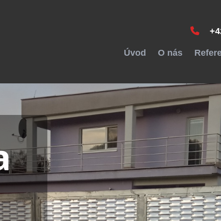
+4
Úvod
O nás
Refer
a