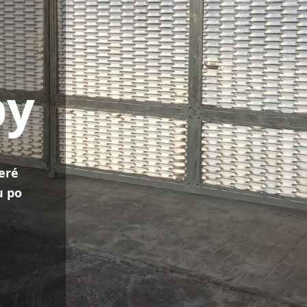
by
eré
u po