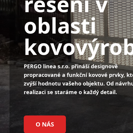
řešení v
oblasti
kovovýro
PERGO linea s.r.o. přináší designově
propracované a funkční kovové prvky, kt
zvýší hodnotu vašeho objektu. Od návrh
realizaci se staráme o každý detail.
O NÁS