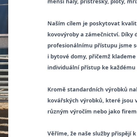
menší haly, přístřešky, ploty, mří
Naším cílem je poskytovat kvalitn
kovovýroby a zámečnictví. Díky
profesionálnímu přístupu jsme s
i bytové domy, přičemž klademe 
individuální přístup ke každému
Kromě standardních výrobků na
kovářských výrobků, které jsou
různým výročím nebo jako firem
Věříme, že naše služby přispějí k