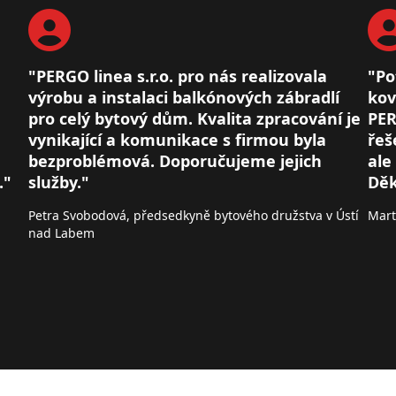
"PERGO linea s.r.o. pro nás realizovala
"Po
výrobu a instalaci balkónových zábradlí
kov
pro celý bytový dům. Kvalita zpracování je
PER
vynikající a komunikace s firmou byla
řeš
bezproblémová. Doporučujeme jejich
ale
."
služby."
Děk
Petra Svobodová, předsedkyně bytového družstva v Ústí
Mart
nad Labem