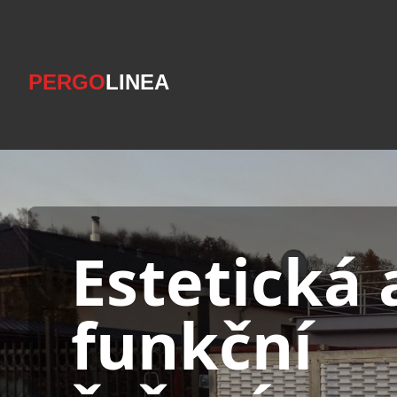
PERGO
LINEA
Estetická 
funkční